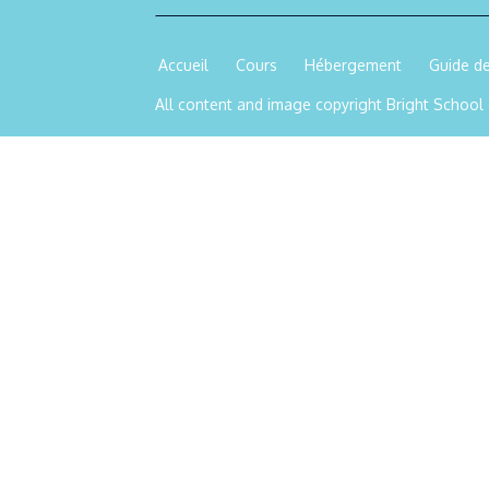
Accueil
Cours
Hébergement
Guide de
All content and image copyright Bright School