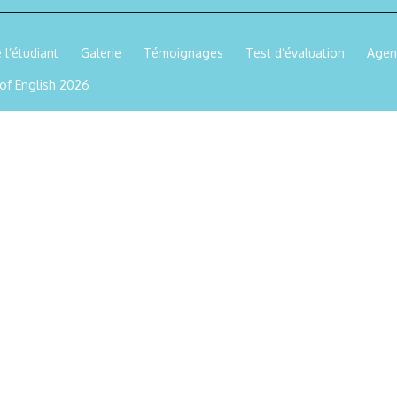
 l’étudiant
Galerie
Témoignages
Test d’évaluation
Age
 of English 2026