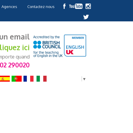
Agences
Contactez nous
un email
liquez ici
importe quand
202 290020
Select Language
▼