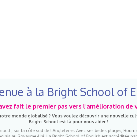
enue à la Bright School of E
vez fait le premier pas vers l'amélioration de 
 notre monde globalisé ? Vous voulez d
é
couvrir une nouvelle cult
Bright School est l
à
pour vous aider !
outh, sur la côte sud de l'Angleterre. Avec ses belles plages, Bourn
nglais au Royaume-Uni. La Bright School of English est accréditée par